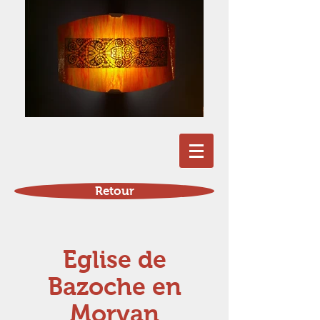
Retour
Eglise de
Bazoche en
Morvan